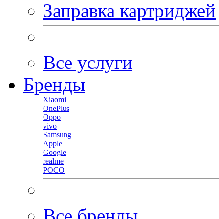
Заправка картриджей
Все услуги
Бренды
Xiaomi
OnePlus
Oppo
vivo
Samsung
Apple
Google
realme
POCO
Все бренды