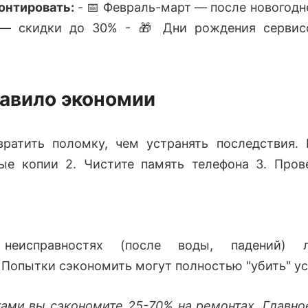
онтировать:
- 📅 Февраль-март — после новогодне
 — скидки до 30% - 🎁 Дни рождения сервис
равило экономии
ратить поломку, чем устранять последствия. Р
ые копии 2. Чистите память телефона 3. Пров
неисправностях (после воды, падений) 
 Попытки сэкономить могут полностью "убить" ус
ами вы сэкономите 25-70% на ремонтах. Главно