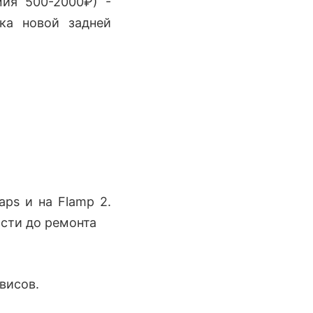
ия 500-2000₽) -
ка новой задней
ps и на Flamp 2.
ости до ремонта
висов.