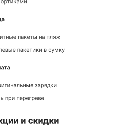
бортиками
да
итные пакеты на пляж
левые пакетики в сумку
лата
ригинальные зарядки
ь при перегреве
акции и скидки