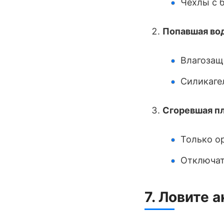
Чехлы с 
Попавшая во
Влагозащ
Силикаге
Сгоревшая п
Только о
Отключат
7. Ловите 