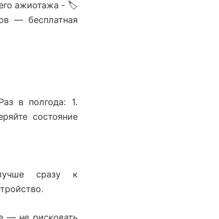
го ажиотажа - 🏷️
ов — бесплатная
аз в полгода: 1.
еряйте состояние
лучше сразу к
тройство.
е — не рисковать