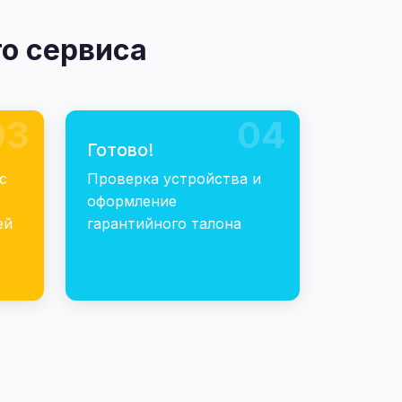
о сервиса
03
04
Готово!
с
Проверка устройства и
оформление
ей
гарантийного талона