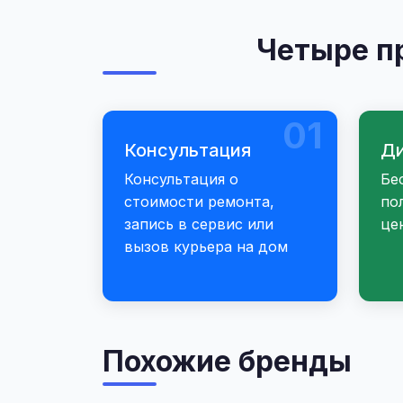
Четыре п
01
Консультация
Ди
Консультация о
Бе
стоимости ремонта,
по
запись в сервис или
це
вызов курьера на дом
Похожие бренды