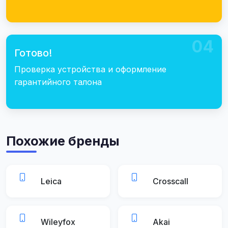
04
Готово!
Проверка устройства и оформление
гарантийного талона
Похожие бренды
Leica
Crosscall
Wileyfox
Akai