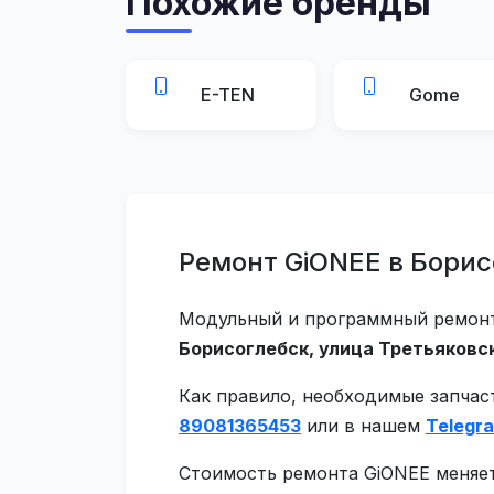
Похожие бренды
E-TEN
Gome
Ремонт GiONEE в Борис
Модульный и программный ремонт 
Борисоглебск, улица Третьяковск
Как правило, необходимые запчас
89081365453
или в нашем
Telegr
Стоимость ремонта GiONEE меняет