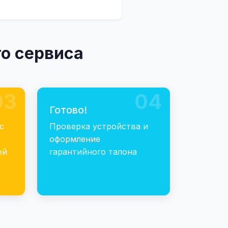
о сервиса
03
04
Готово!
с
Проверка устройства и
оформление
ей
гарантийного талона