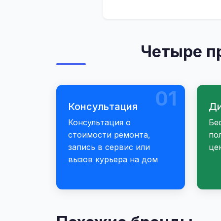
Четыре п
01
Консультация
Ди
Консультация о
Бе
стоимости ремонта,
по
запись в сервис или
це
вызов курьера на дом