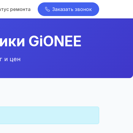
атус ремонта
Заказать звонок
ики GiONEE
г и цен