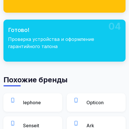
04
Готово!
Проверка устройства и оформление
гарантийного талона
Похожие бренды
lephone
Opticon
Senseit
Ark