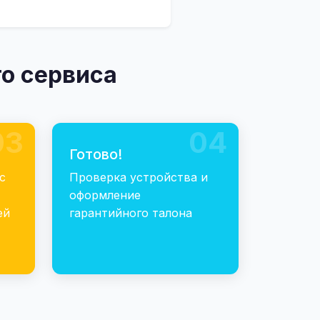
о сервиса
03
04
Готово!
с
Проверка устройства и
оформление
ей
гарантийного талона