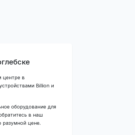
оглебске
м центре в
тройствами Billion и
ьное оборудование для
 обратитесь в наш
 разумной цене.