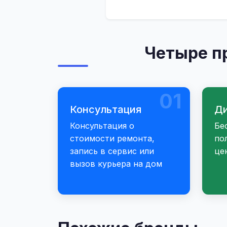
Четыре п
01
Консультация
Ди
Консультация о
Бе
стоимости ремонта,
по
запись в сервис или
це
вызов курьера на дом