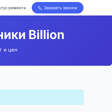
атус ремонта
Заказать звонок
ки Billion
г и цен