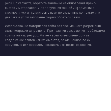
риск. Пожалуйста, обратите внимание на обновления прайс-
листов и материалов. Для получения точной информации о
стоимости услуг, свяжитесь с нами по указанным контактам или
для заказа услуг заполните форму обратной связи.
Использование материалов сайта без письменного разрешения
администрации запрещено. При наличии разрешения необходима
ссылка на наш ресурс. Мы не несем ответственности за
содержание сайтов наших клиентов, размещенное по их
поручению или просьбе, независимо от вознаграждения.