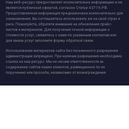
Наш веб-ресурс предоставляет исключительно информацию и не
является публичной офертой, согласно Статье 437 ГК РФ.
Предоставленная информация предназначена исключительно для
ознакомления. Вы соглашаетесь использовать ее на свой страх и
риск. Пожалуйста, обратите внимание на обновления прайс-
листов и материалов. Для получения точной информации о
стоимости услуг, свяжитесь с нами по указанным контактам или
для заказа услуг заполните форму обратной связи.
Использование материалов сайта без письменного разрешения
администрации запрещено. При наличии разрешения необходима
ссылка на наш ресурс. Мы не несем ответственности за
содержание сайтов наших клиентов, размещенное по их
поручению или просьбе, независимо от вознаграждения.