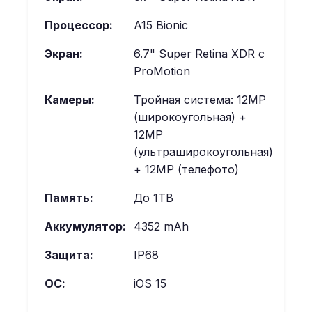
Процессор:
A15 Bionic
Экран:
6.7" Super Retina XDR с
ProMotion
Камеры:
Тройная система: 12MP
(широкоугольная) +
12MP
(ультраширокоугольная)
+ 12MP (телефото)
Память:
До 1TB
Аккумулятор:
4352 mAh
Защита:
IP68
ОС:
iOS 15