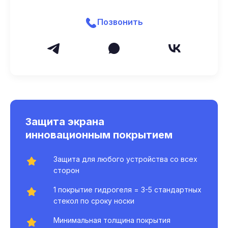
Позвонить
Защита экрана
инновационным покрытием
Защита для любого устройства со всех
сторон
1 покрытие гидрогеля = 3-5 стандартных
стекол по сроку носки
Минимальная толщина покрытия