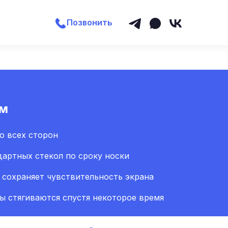
Позвонить
ем
о всех сторон
ндартных стекол по сроку носки
сохраняет чувствительность экрана
 стягиваются спустя некоторое время