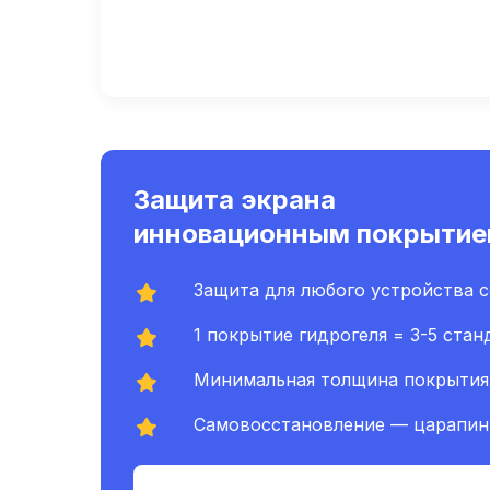
Защита экрана
инновационным покрыти
Защита для любого устройства с
1 покрытие гидрогеля = 3-5 ста
Минимальная толщина покрытия 
Самовосстановление — царапины