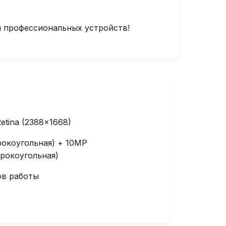
я профессиональных устройств!
 Retina (2388×1668)
окоугольная) + 10MP
рокоугольная)
ов работы