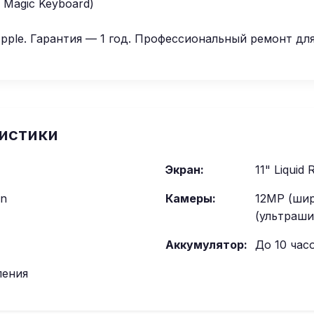
 Magic Keyboard)
ple. Гарантия — 1 год. Профессиональный ремонт дл
истики
Экран:
11" Liquid
on
Камеры:
12MP (шир
(ультраши
Аккумулятор:
До 10 час
ления