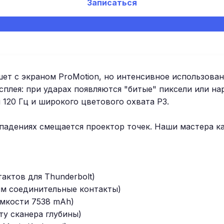
Записаться
шет с экраном ProMotion, но интенсивное использова
плея: при ударах появляются "битые" пиксели или на
 120 Гц и широкого цветового охвата P3.
 падениях смещается проектор точек. Наши мастера к
актов для Thunderbolt)
ним соединительные контакты)
ёмкости 7538 mAh)
ту сканера глубины)