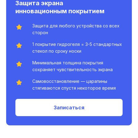
Защита экрана
инновационным покрытием
Защита для любого устройства со всех
сторон
1 покрытие гидрогеля = 3-5 стандартных
стекол по сроку носки
Минимальная толщина покрытия
сохраняет чувствительность экрана
Самовосстановление — царапины
стягиваются спустя некоторое время
Записаться