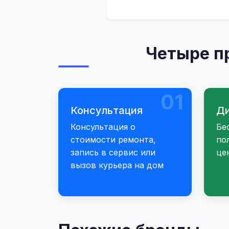
Четыре п
01
Консультация
Ди
Консультация о
Бе
стоимости ремонта,
по
запись в сервис или
це
вызов курьера на дом