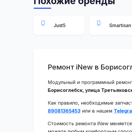
Похожие бренды
Just5
Smartisan
Ремонт iNew в Борисог
Модульный и программный ремонт 
Борисоглебск, улица Третьяковск
Как правило, необходимые запчас
89081365453
или в нашем
Telegr
Стоимость ремонта iNew меняется
можете любым комфортным способо