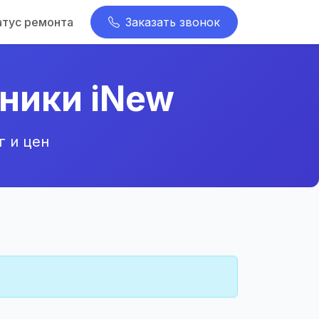
атус ремонта
Заказать звонок
ники iNew
г и цен