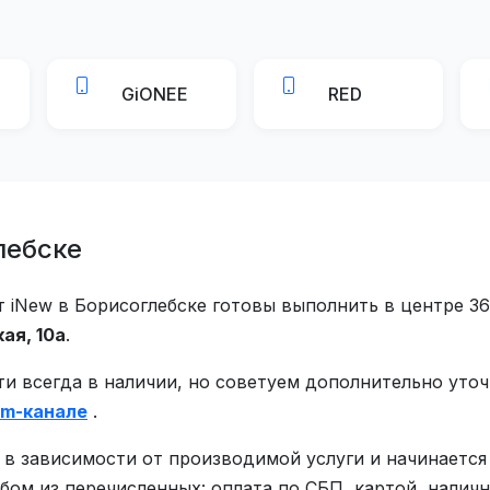
GiONEE
RED
лебске
iNew в Борисоглебске готовы выполнить в центре 36
ая, 10а
.
ти всегда в наличии, но советуем дополнительно уто
am-канале
.
 в зависимости от производимой услуги и начинается
м из перечисленных: оплата по СБП, картой, налич