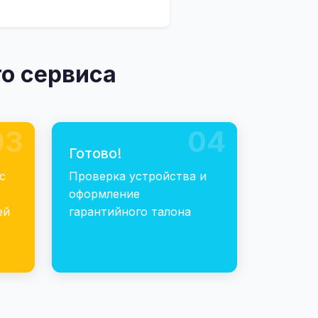
о сервиса
03
04
Готово!
с
Проверка устройства и
оформление
ей
гарантийного талона