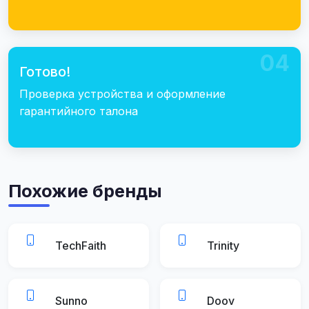
04
Готово!
Проверка устройства и оформление
гарантийного талона
Похожие бренды
TechFaith
Trinity
Sunno
Doov