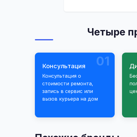
Четыре п
01
Консультация
Ди
Консультация о
Бе
стоимости ремонта,
по
запись в сервис или
це
вызов курьера на дом