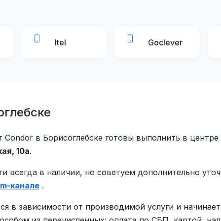
Itel
Goclever
оглебске
Condor в Борисоглебске готовы выполнить в центре 
ая, 10а
.
ти всегда в наличии, но советуем дополнительно уто
am-канале
.
ся в зависимости от производимой услуги и начинает
обом из перечисленных: оплата по СБП, картой, на