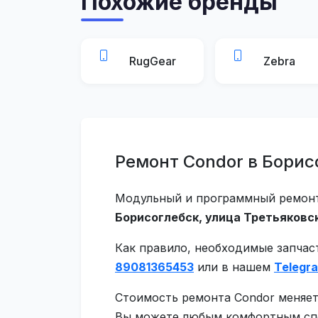
Похожие бренды
RugGear
Zebra
Ремонт Condor в Борис
Модульный и программный ремонт 
Борисоглебск, улица Третьяковск
Как правило, необходимые запчас
89081365453
или в нашем
Telegr
Стоимость ремонта Condor меняет
Вы можете любым комфортным спос