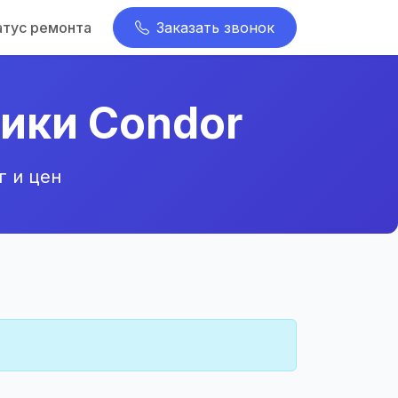
атус ремонта
Заказать звонок
ики Condor
г и цен