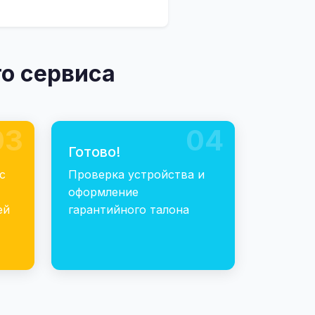
о сервиса
03
04
Готово!
с
Проверка устройства и
оформление
ей
гарантийного талона