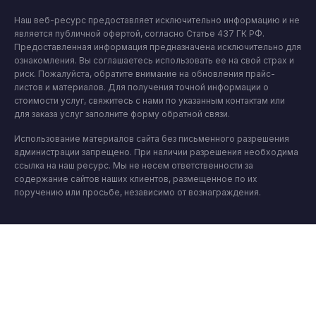
Наш веб-ресурс предоставляет исключительно информацию и не
является публичной офертой, согласно Статье 437 ГК РФ.
Предоставленная информация предназначена исключительно для
ознакомления. Вы соглашаетесь использовать ее на свой страх и
риск. Пожалуйста, обратите внимание на обновления прайс-
листов и материалов. Для получения точной информации о
стоимости услуг, свяжитесь с нами по указанным контактам или
для заказа услуг заполните форму обратной связи.
Использование материалов сайта без письменного разрешения
администрации запрещено. При наличии разрешения необходима
ссылка на наш ресурс. Мы не несем ответственности за
содержание сайтов наших клиентов, размещенное по их
поручению или просьбе, независимо от вознаграждения.